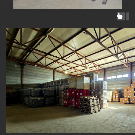
Реквизиты
Пользовательское согласие
Политика конфиденциальности
Заказать звонок
Оформить доставку
Консультация
ООО «ЭКСПРЕСС - ТРАНЗИТ» | ОГРН 1215000031058
Разработано by
AR
© 2025