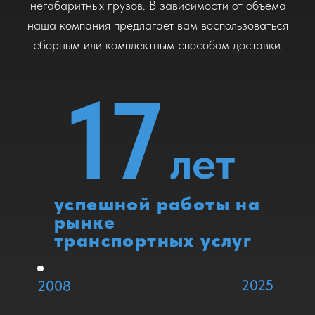
реализованных
поставок за 2024 год
Этапы международных
автомобильных перевозок с
«Карго-Бест»
Чтобы качественно осуществить доставку, нам нужно
получить полную информацию о деталях заказа:
-вид, размер и вес груза
-откуда и куда перевозится товар, точный адрес
погрузки и выгрузки
-как он упакован — паллет-борт, обрешетка,
паллетирование
-каким способом будет осуществлена погрузка —
ручной или механизированный
-детали по таможенному оформлению
-дата перевозки