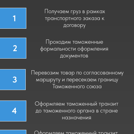
режимом и без режима
- Перевозки негабаритного груза
- Перевозки опасных грузов
- Специальные перевозки
НОВОСТИ И СОБЫТИЯ
Уважаемые клиенты, сообщаем Вам, что
мы работаем в штатном режиме.
График работы нашего офиса:
Понедельник - Пятница с 9:00 - 18:00
Актуальные цены уточняйте у наших
менеджеров:
по телефону 8 (926) 363-12-27
по электронной почте info@cargobest.ru
в нашем офисе или на складе