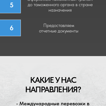
ОТДЕЛ ЛОГИСТИКИ
8 (901) 784-67-63
auto@cargo-best.ru
СКЛАДСКИЕ УСЛУГИ
8 (993) 891-97-99
sklad@cargo-best.ru