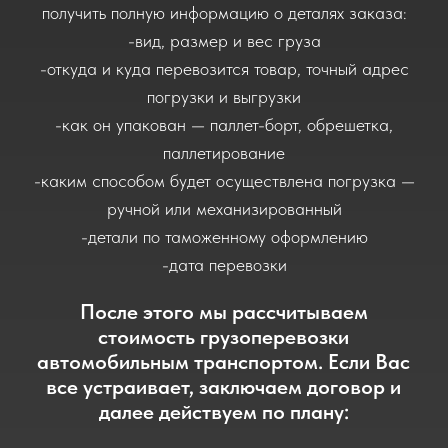
5
до таможенного органа в стране
назначения
Предоставляем
6
отчетные документы
КАКИЕ У НАС
НАПРАВЛЕНИЯ?
- Международные перевозки в
Казахстан, Беларусь, Турцию, Киргизию
- Перевозки грузов по Москве и
Московской области
- Перевозки продуктов питания с