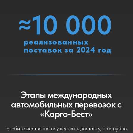
После этого мы рассчитываем
стоимость грузоперевозки
автомобильным транспортом. Если Вас
все устраивает, заключаем договор и
далее действуем по плану:
Получаем груз в рамках
1
транспортного заказа к
договору
Проходим таможенные
2
формальности оформления
документов
Перевозим товар по согласованному
3
маршруту и пересекаем границу
Таможенного союза
Оформляем таможенный транзит
4
до таможенного органа в стране
назначения
Оформляем таможенный транзит