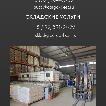
НАШИ КОНТАКТЫ
Московская область, г. Раменское,
территория 2-й км.Автодороги ММК, д.15
✆ 8 (495) 78-919-78 |
✉ info@cargo-best.
ru
График работы : Понедельник -
Пятница с 9:00 - 18:00
Отдел международных перевозок
8 (993) 891-97-98 | cargo-best50@mail.ru
Отдел внутренних перевозок
8 (993) 892-97-98 | auto@cargo-best.ru
Отдел складского хранения
8 (926) 363-12-27 | 0204-ati@mail.ru
ИНФОРМАЦИЯ