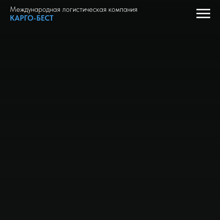
Международная логистическая компания
КАРГО-БЕСТ
АВТОПЕРЕВОЗКИ ГРУЗОВ
Сборный груз | Экспресс-доставка | Переезд